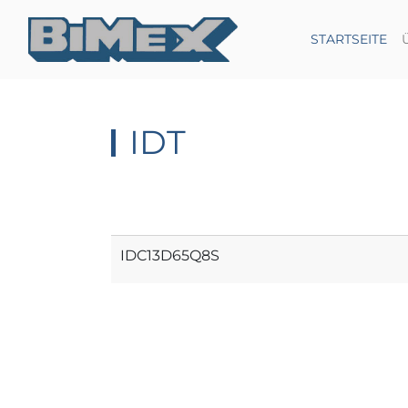
(C
STARTSEITE
IDT
IDC13D65Q8S